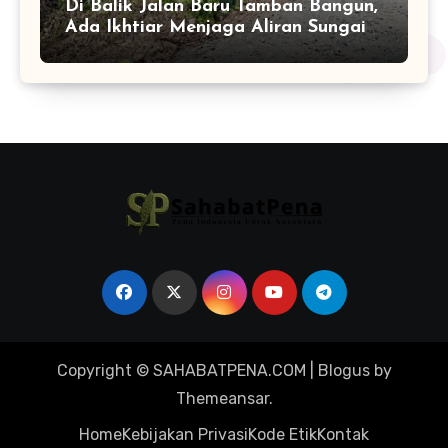
Di Balik Jalan Baru Tamban Bangun,
Ada Ikhtiar Menjaga Aliran Sungai
Tetap Hidup
Copyright © SAHABATPENA.COM
|
Blogus
by
Themeansar
.
Home
Kebijakan Privasi
Kode Etik
Kontak