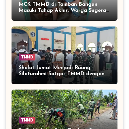
MCK TMMD di Tamban Bangun
Masuki Tahap Akhir, Warga Segera
Nikmati Fasilitas Sanitasi yang
Lebih Layak
TMMD
Shalat Jumat Menjadi Ruang
Silaturahmi Satgas TMMD dengan
Warga Tamban Bangun
TMMD