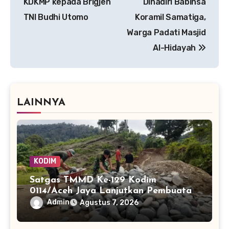
KDKMP kepada Brigjen
Dihadiri Babinsa
TNI Budhi Utomo
Koramil Samatiga,
Warga Padati Masjid
Al-Hidayah
LAINNYA
KODIM
Satgas TMMD Ke-129 Kodim
0114/Aceh Jaya Lanjutkan Pembuatan
Jembatan Kayu 4×6
Admin
Agustus 7, 2026