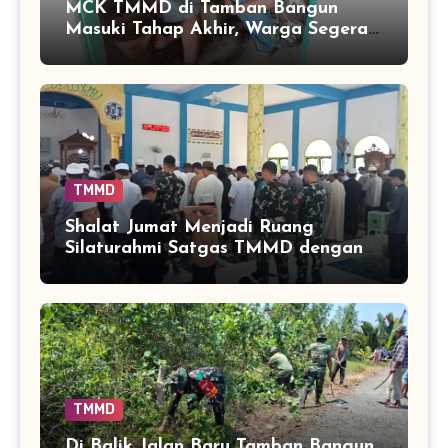
MCK TMMD di Tamban Bangun
Masuki Tahap Akhir, Warga Segera
Nikmati Fasilitas Sanitasi yang
Lebih Layak
TMMD
Shalat Jumat Menjadi Ruang
Silaturahmi Satgas TMMD dengan
Warga Tamban Bangun
TMMD
Di Balik Jalan Baru Tamban Bangun,