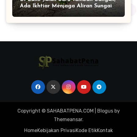
Ada Ikhtiar Menjaga Aliran Sungai
Tetap Hidup
Copyright © SAHABATPENA.COM
|
Blogus
by
Themeansar
.
Home
Kebijakan Privasi
Kode Etik
Kontak