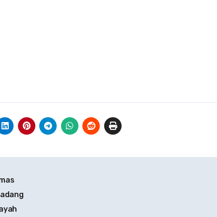
bmas
Ladang
layah