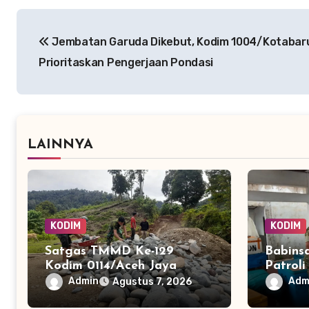
Navigasi
Jembatan Garuda Dikebut, Kodim 1004/Kotabar
pos
Prioritaskan Pengerjaan Pondasi
LAINNYA
KODIM
KODIM
Satgas TMMD Ke-129
Babins
Kodim 0114/Aceh Jaya
Patrol
Lanjutkan Pembuatan
Teunom
Admin
Adm
Agustus 7, 2026
Jembatan Kayu 4×6
dan Ke