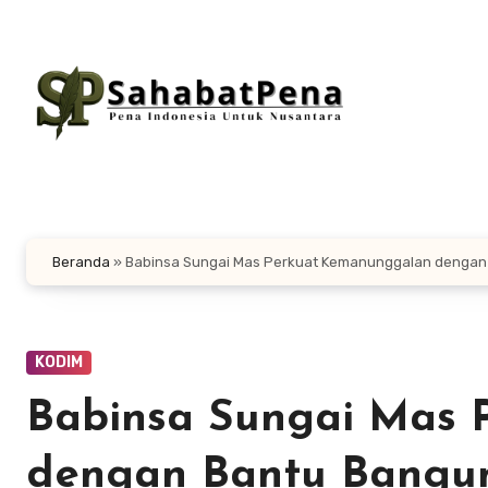
Lewati
ke
konten
Beranda
»
Babinsa Sungai Mas Perkuat Kemanunggalan denga
KODIM
Babinsa Sungai Mas 
dengan Bantu Bangu