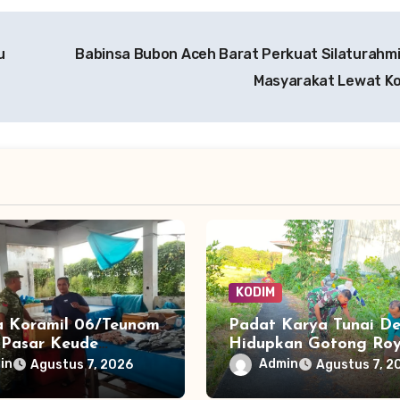
u
Babinsa Bubon Aceh Barat Perkuat Silaturahm
Masyarakat Lewat 
KODIM
a Koramil 06/Teunom
Padat Karya Tunai D
i Pasar Keude
Hidupkan Gotong Roy
, Jaga Keamanan
Babinsa Bantu Bersih
in
Admin
Agustus 7, 2026
Agustus 7, 2
nyamanan Aktivitas
Akses Warga