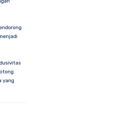
ngan
mendorong
 menjadi
dusivitas
gotong
a yang