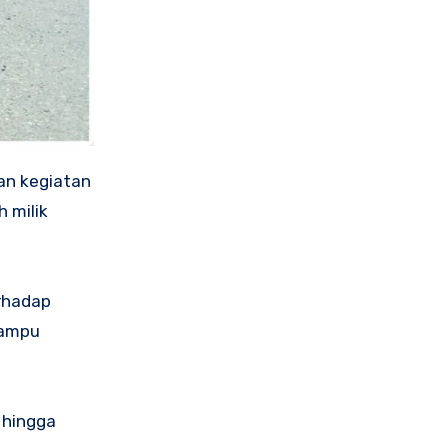
an kegiatan
 milik
rhadap
mampu
 hingga