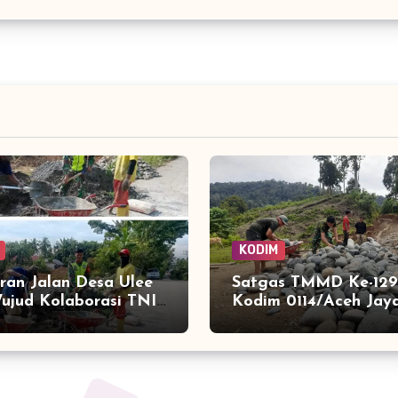
KODIM
ran Jalan Desa Ulee
Satgas TMMD Ke-129
ujud Kolaborasi TNI
Kodim 0114/Aceh Jay
asyarakat Bangun
Lanjutkan Pembuata
truktur
Jembatan Kayu 4×6