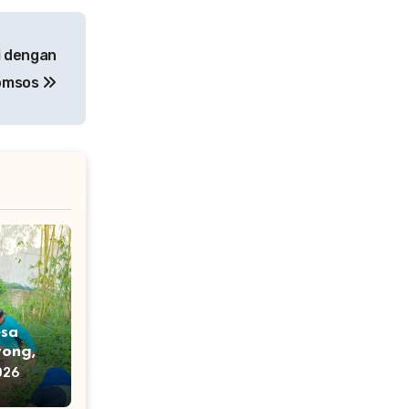
i dengan
Komsos
esa
ong,
kan
026