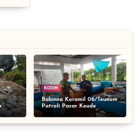
KODIM
Babinsa Koramil 06/Teunom
a
Patroli Pasar Keude
n
Teunom, Jaga Keamanan
dan Kenyamanan Aktivitas
Warga