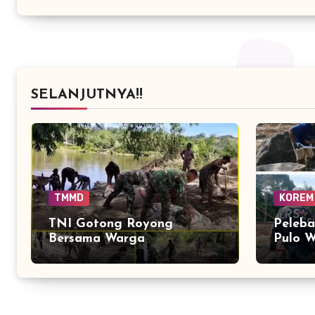
Warga
SELANJUTNYA!!
TMMD
KOREM
TNI Gotong Royong
Peleba
Bersama Warga
Pulo W
Distribusikan Material
dan M
Jembatan Perintis
Infras
Cibubukan–Serasah