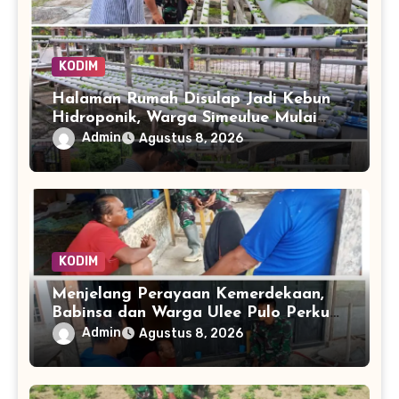
KODIM
Halaman Rumah Disulap Jadi Kebun
Hidroponik, Warga Simeulue Mulai
Panen Peluang
Admin
Agustus 8, 2026
KODIM
Menjelang Perayaan Kemerdekaan,
Babinsa dan Warga Ulee Pulo Perkuat
Semangat Kebersamaan
Admin
Agustus 8, 2026