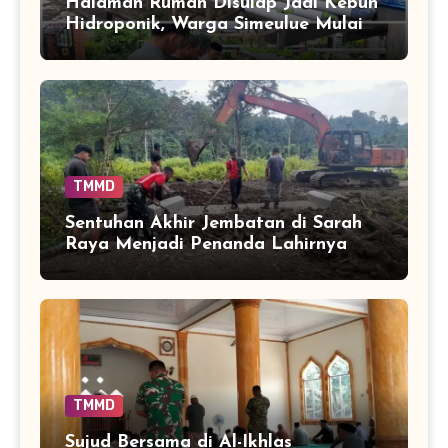
Halaman Rumah Disulap Jadi Kebun
Hidroponik, Warga Simeulue Mulai
Panen Peluang
TMMD
Sentuhan Akhir Jembatan di Sarah
Raya Menjadi Penanda Lahirnya
Akses Baru bagi Warga
TMMD
Sujud Bersama di Al-Ikhlas