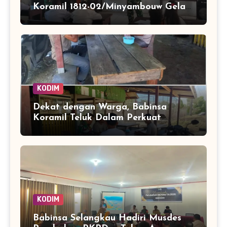
Koramil 1812-02/Minyambouw Gelar
Aksi Peduli dan Lomba
Menggambar di Kampung Imbrekti
KODIM
Dekat dengan Warga, Babinsa
Koramil Teluk Dalam Perkuat
Pembinaan Wilayah Simeulue
KODIM
Babinsa Selangkau Hadiri Musdes