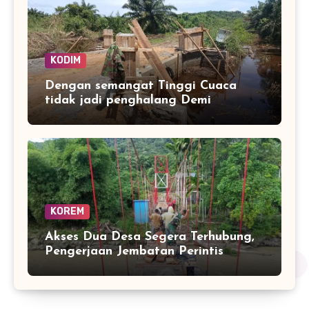
KODIM
Dengan semangat Tinggi Cuaca
tidak jadi penghalang Demi
tuntaskan Jembatan Aramco Desa
Paya laot untuk Percepat Akses
warag
KOREM
Akses Dua Desa Segera Terhubung,
Pengerjaan Jembatan Perintis
Garuda Masuki Tahap Akhir