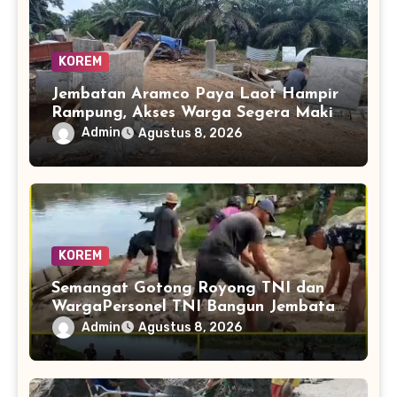
KOREM
Jembatan Aramco Paya Laot Hampir
Rampung, Akses Warga Segera Makin
Lancar
Admin
Agustus 8, 2026
KOREM
Semangat Gotong Royong TNI dan
WargaPersonel TNI Bangun Jembatan
Perintis Cibubukan–Serasah
Admin
Agustus 8, 2026