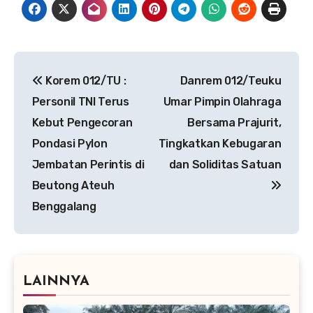
Navigasi
Korem 012/TU :
Danrem 012/Teuku
pos
Personil TNI Terus
Umar Pimpin Olahraga
Kebut Pengecoran
Bersama Prajurit,
Pondasi Pylon
Tingkatkan Kebugaran
Jembatan Perintis di
dan Soliditas Satuan
Beutong Ateuh
Benggalang
LAINNYA