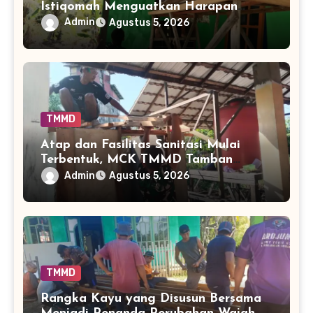
Istiqomah Menguatkan Harapan
Warga Tamban Bangun
Admin
Agustus 5, 2026
TMMD
Atap dan Fasilitas Sanitasi Mulai
Terbentuk, MCK TMMD Tamban
Bangun Masuki Tahap Penentu
Admin
Agustus 5, 2026
TMMD
Rangka Kayu yang Disusun Bersama