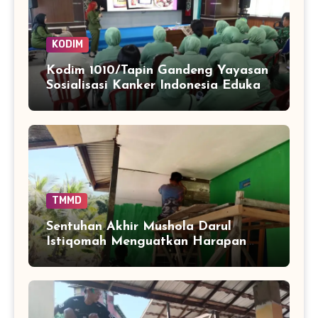
KODIM
Kodim 1010/Tapin Gandeng Yayasan
Sosialisasi Kanker Indonesia Edukasi
Personel dan Persit
TMMD
Sentuhan Akhir Mushola Darul
Istiqomah Menguatkan Harapan
Warga Tamban Bangun