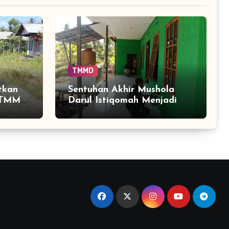
TMMD
tkan
Sentuhan Akhir Mushola
s TMMD
Darul Istiqomah Menjadi
 Akses
Penanda Hadirnya Ruang
Ibadah yang Lebih Layak di
Tamban Bangun