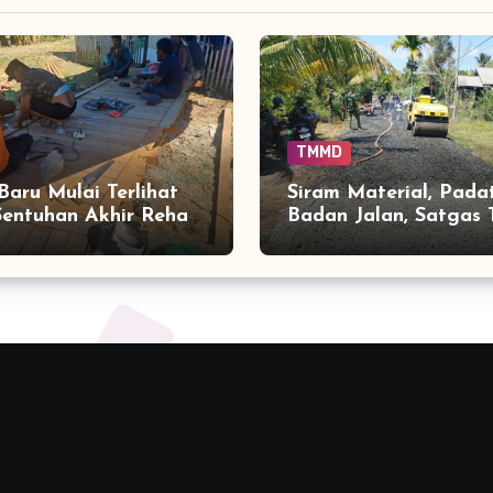
TMMD
 Baru Mulai Terlihat
Siram Material, Pada
Sentuhan Akhir Rehab
Badan Jalan, Satga
MMD Perkuat Akses
Ke-129 Kejar Kualitas
 di Tamban Bangun
Desa Tamban Bangun