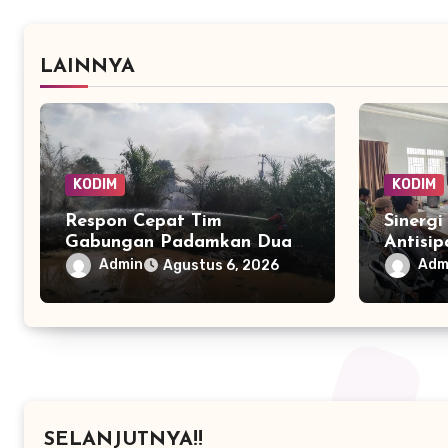
LAINNYA
KODIM
KODIM
Respon Cepat Tim
Sinerg
Gabungan Padamkan Dua
Antisip
Titik Karhutla di Tapin
Mengua
Admin
Adm
Agustus 6, 2026
dalam Hitungan Menit
Lintas 
SELANJUTNYA!!