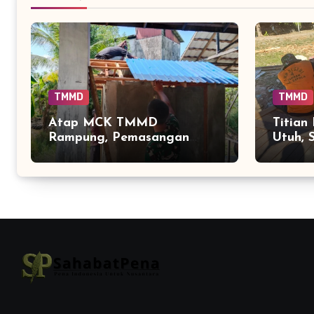
TMMD
TMMD
Atap MCK TMMD
Titian
Rampung, Pemasangan
Utuh, 
Keramik Menjadi Sentuhan
TPA T
Akhir Fasilitas Sanitasi di
Warga
Tamban Bangun