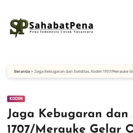
Lewati
ke
konten
Beranda
»
Jaga Kebugaran dan Soliditas, Kodim 1707/Merauke G
KODIM
Jaga Kebugaran dan S
1707/Merauke Gelar 