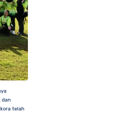
aya
, dan
kora telah