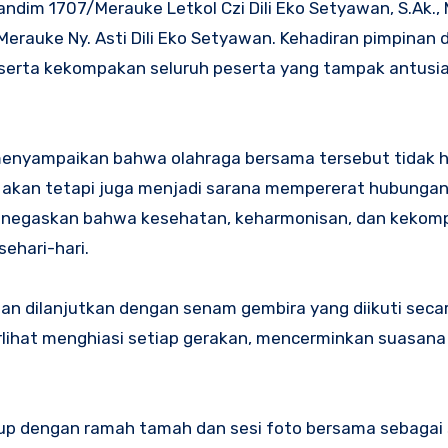
ndim 1707/Merauke Letkol Czi Dili Eko Setyawan, S.Ak., 
erauke Ny. Asti Dili Eko Setyawan. Kehadiran pimpinan 
erta kekompakan seluruh peserta yang tampak antusi
 menyampaikan bahwa olahraga bersama tersebut tidak 
 akan tetapi juga menjadi sarana mempererat hubungan
 menegaskan bahwa kesehatan, keharmonisan, dan keko
ehari-hari.
ian dilanjutkan dengan senam gembira yang diikuti seca
erlihat menghiasi setiap gerakan, mencerminkan suasan
up dengan ramah tamah dan sesi foto bersama sebagai 