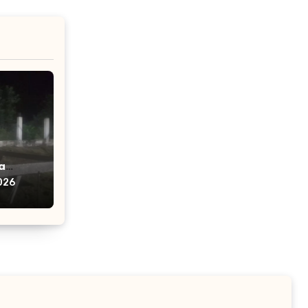
a
ra
026
arga