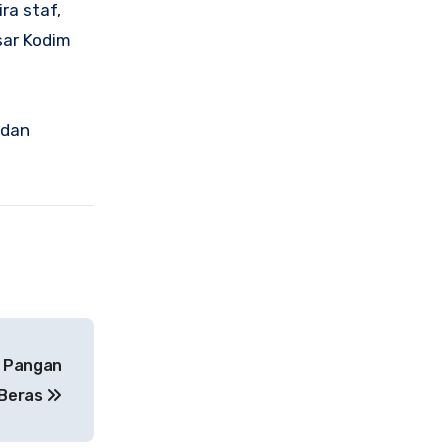
ra staf,
sar Kodim
 dan
n Pangan
 Beras