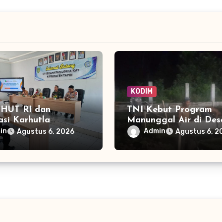
KODIM
i HUT RI dan
TNI Kebut Program
asi Karhutla
Manunggal Air di Des
t Lewat Rapat
Kubu, Air Bersih Sege
in
Admin
Agustus 6, 2026
Agustus 6, 2
Sektor di Lokpaikat
Mengalir ke Rumah W