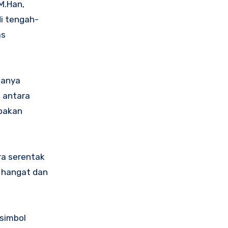
M.Han,
di tengah-
as
hanya
 antara
mpakan
ra serentak
a hangat dan
simbol