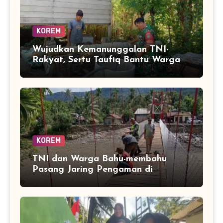
KOREM
Wujudkan Kemanunggalan TNI-
Rakyat, Sertu Taufiq Bantu Warga
Bangun Sarana Air Bersih
KOREM
TNI dan Warga Bahu-membahu
Pasang Jaring Pengaman di
Jembatan Perintis Betung Ateuh
Benggalang, Segera Siap Digunakan