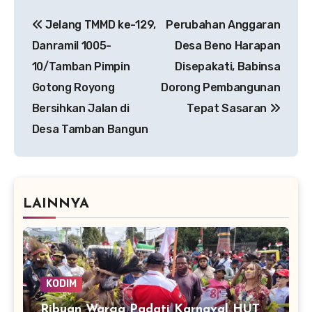
Navigasi
‎Jelang TMMD ke-129,
Perubahan Anggaran
pos
Danramil 1005-
Desa Beno Harapan
10/Tamban Pimpin
Disepakati, Babinsa
Gotong Royong
Dorong Pembangunan
Bersihkan Jalan di
Tepat Sasaran
Desa Tamban Bangun
LAINNYA
KODIM
Ribuan Warga Padati Karnaval HUT