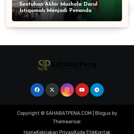
Sentuhan Akhir Mushola Darul
Istiqomah Menjadi Penanda
Hadirnya Ruang Ibadah yang Lebih
Layak di Tamban Bangun
Copyright © SAHABATPENA.COM
|
Blogus
by
Themeansar
.
Home
Kebijakan Privasi
Kode Etik
Kontak