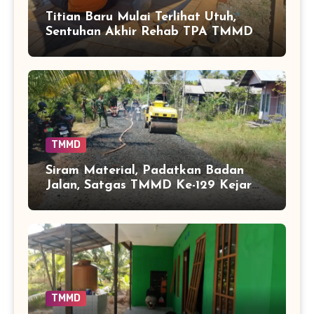
Titian Baru Mulai Terlihat Utuh,
Sentuhan Akhir Rehab TPA TMMD
Perkuat Akses Warga di Tamban
Bangun
TMMD
Siram Material, Padatkan Badan
Jalan, Satgas TMMD Ke-129 Kejar
Kualitas Akses Desa Tamban
Bangun
TMMD