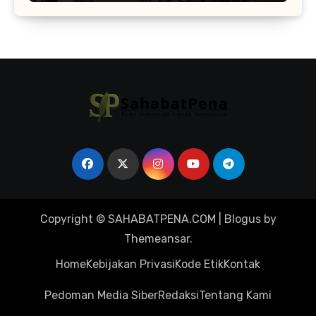
Copyright © SAHABATPENA.COM
|
Blogus
by
Themeansar
.
Home
Kebijakan Privasi
Kode Etik
Kontak
Pedoman Media Siber
Redaksi
Tentang Kami