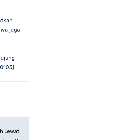
atkan
nya juga
 ujung
0105).
ah Lewat