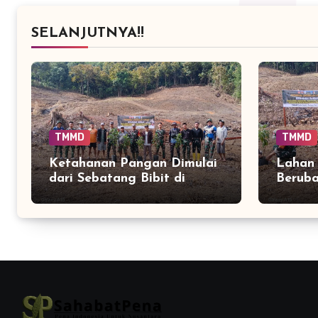
SELANJUTNYA!!
TMMD
TMMD
Ketahanan Pangan Dimulai
Lahan 
dari Sebatang Bibit di
Beruba
Dusun Batulappa
Penan