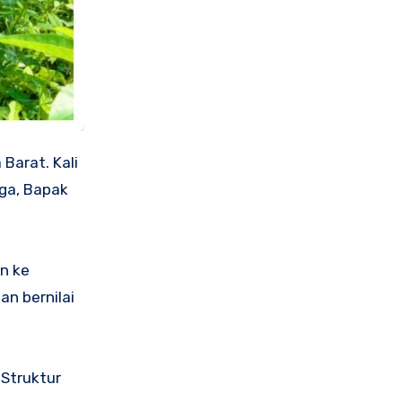
Barat. Kali
rga, Bapak
un ke
n bernilai
 Struktur