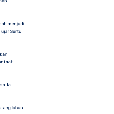
aman
bah menjadi
 ujar Sertu
kkan
anfaat
a. Ia
arang lahan