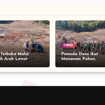
TMMD
Terbuka Mulai
Pemuda Desa Ikut
h Arah Lewat
Menanam Pohon,
aman Alpukat
Menyisakan Warisan 
Tahun-Tahun Mendat