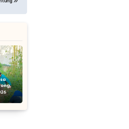
ntung
esa
ong,
kan
026