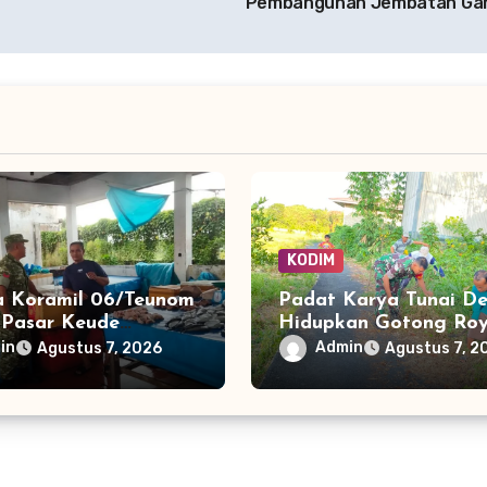
Pembangunan Jembatan Ga
KODIM
a Koramil 06/Teunom
Padat Karya Tunai D
i Pasar Keude
Hidupkan Gotong Roy
, Jaga Keamanan
Babinsa Bantu Bersih
in
Admin
Agustus 7, 2026
Agustus 7, 2
nyamanan Aktivitas
Akses Warga