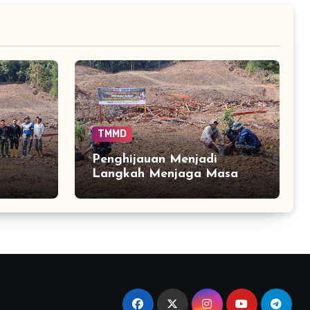
TMMD
Penghijauan Menjadi
Langkah Menjaga Masa
untuk
Depan Lahan di Bontocani
ang