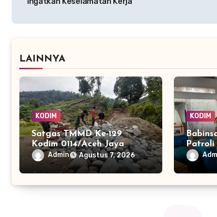
Ingatkan Keselamatan Kerja
LAINNYA
KODIM
KODIM
Satgas TMMD Ke-129
Babins
Kodim 0114/Aceh Jaya
Patrol
Lanjutkan Pembuatan
Teunom
Admin
Adm
Agustus 7, 2026
Jembatan Kayu 4×6
dan Ke
Warga