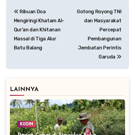
Navigasi
Ribuan Doa
Gotong Royong TNI
pos
Mengiringi Khatam Al-
dan Masyarakat
Qur’an dan Khitanan
Percepat
Massal di Tiga Alur
Pembangunan
Batu Balang
Jembatan Perintis
Garuda
LAINNYA
KODIM