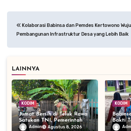
Navigasi
Kolaborasi Babinsa dan Pemdes Kertowono Wuj
pos
Pembangunan Infrastruktur Desa yang Lebih Baik
LAINNYA
KODIM
KODIM
Jumat Bersih di Teluk Rawa
Babins
Satukan TNI, Pemerintah
Bakti T
dan Warga Jaga
Sejak D
Admin
Adm
Agustus 8, 2026