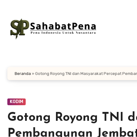
Lewati
ke
konten
Beranda
»
Gotong Royong TNI dan Masyarakat Percepat Pemba
KODIM
Gotong Royong TNI d
Pembangunan Jembata