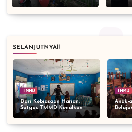
Lingkungan
SDN 8 
SELANJUTNYA!!
TMMD
TMMD
Dari Kebiasaan Harian,
Anak-
Satgas TMMD Kenalkan
Belaja
Cara Sederhana Mencegah
Paling
Penyakit Sejak Dini
Keseha