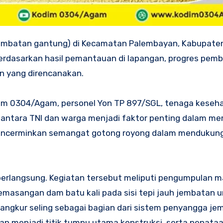
embatan gantung) di Kecamatan Palembayan, Kabupate
erdasarkan hasil pemantauan di lapangan, progres pe
an yang direncanakan.
m 0304/Agam, personel Yon TP 897/SGL, tenaga keseha
i antara TNI dan warga menjadi faktor penting dalam m
mencerminkan semangat gotong royong dalam mendukun
 berlangsung. Kegiatan tersebut meliputi pengumpulan m
masangan dam batu kali pada sisi tepi jauh jembatan 
angkur seling sebagai bagian dari sistem penyangga j
kan menjadi titik tumpu utama konstruksi, serta penataa