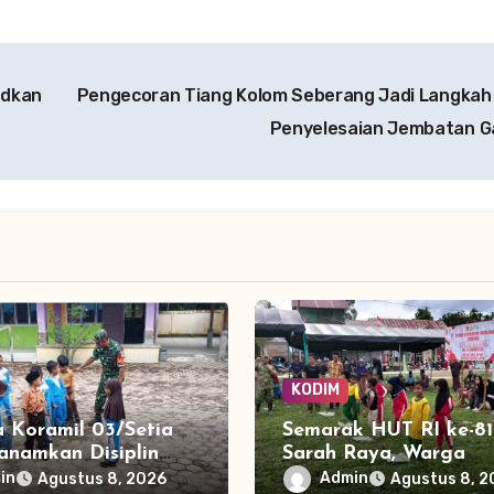
udkan
Pengecoran Tiang Kolom Seberang Jadi Langkah
Penyelesaian Jembatan 
KODIM
a Koramil 03/Setia
Semarak HUT RI ke-81
anamkan Disiplin
Sarah Raya, Warga
ini kepada Siswa
Meriahkan Kemerdek
in
Admin
Agustus 8, 2026
Agustus 8, 2