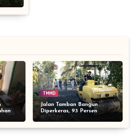
TMMD
n
Jalan Tamban Bangun
uhan
Diperkeras, 93 Persen
 75
Tuntas Menjelang Akhir
TMMD