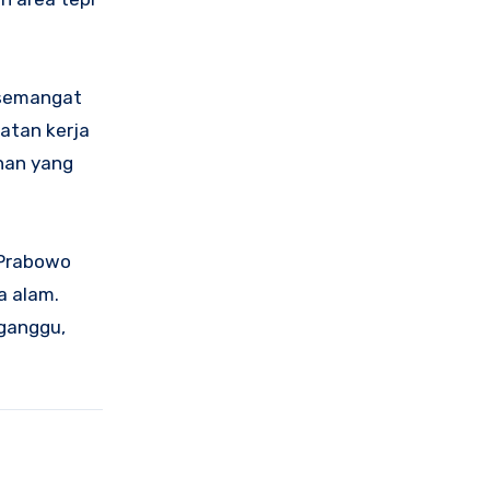
 semangat
atan kerja
ahan yang
 Prabowo
a alam.
ganggu,