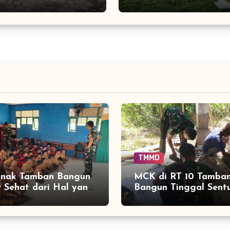
Aceh Jaya
dengan Lomba Balap
Karung
TMMD
anak Tamban Bangun
MCK di RT 10 Tamba
r Sehat dari Hal yang
Bangun Tinggal Sent
 Dekat dengan
Akhir, Keramik Capai
rian
Persen