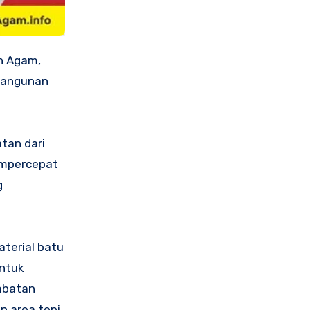
n Agam,
mbangunan
tan dari
empercepat
g
aterial batu
untuk
embatan
n area tepi