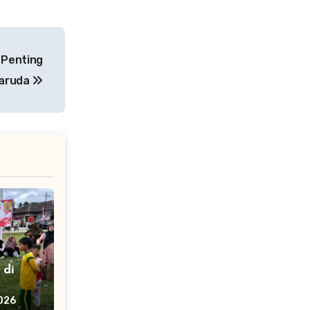
 Penting
Garuda
 di
aan
026