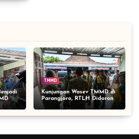
TMMD
enjadi
Kunjungan Wasev TMMD di
MMD
Parangjoro, RTLH Didorong
TLH
Rampung Tepat Waktu