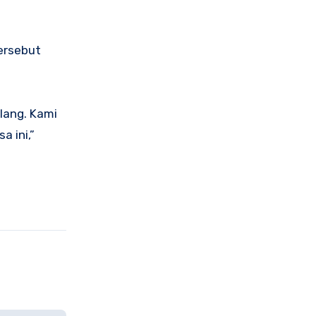
ersebut
ilang. Kami
 ini,”