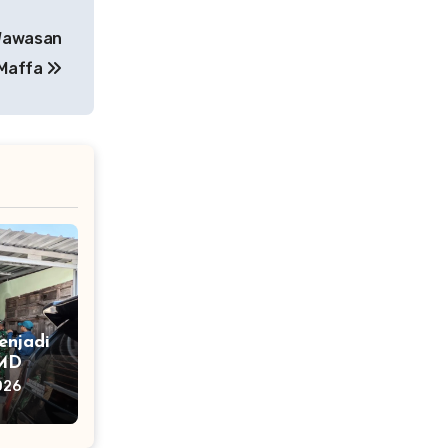
 Wawasan
 Maffa
njadi
MMD
LH
026