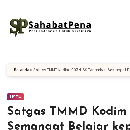
Lewati
ke
konten
Beranda
»
Satgas TMMD Kodim 1003/HSS Tanamkan Semangat Be
TMMD
Satgas TMMD Kodim 
Semangat Belajar ke