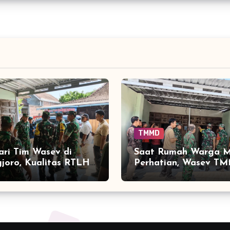
TMMD
ri Tim Wasev di
Saat Rumah Warga M
joro, Kualitas RTLH
Perhatian, Wasev T
i Perhatian
Periksa Langsung R
Parangjoro