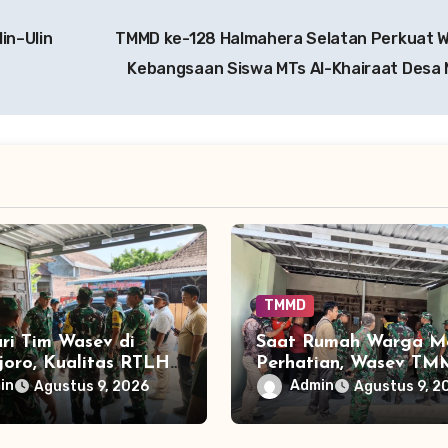
in–Ulin
TMMD ke-128 Halmahera Selatan Perkuat
Kebangsaan Siswa MTs Al-Khairaat Desa
TMMD
ri Tim Wasev di
Saat Rumah Warga Me
joro, Kualitas RTLH
Perhatian, Wasev T
i Perhatian
Periksa Langsung RT
in
Admin
Agustus 9, 2026
Agustus 9, 2
Parangjoro