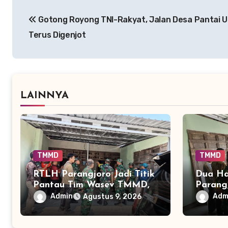
Navigasi
Gotong Royong TNI-Rakyat, Jalan Desa Pantai Ul
pos
Terus Digenjot
LAINNYA
TMMD
TMMD
RTLH Parangjoro Jadi Titik
Dua Ha
Pantau Tim Wasev TMMD,
Parang
Progres Pembangunan
Menjad
Admin
Adm
Agustus 9, 2026
Dicek Langsung