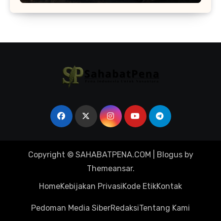
Copyright © SAHABATPENA.COM
|
Blogus
by
Themeansar
.
Home
Kebijakan Privasi
Kode Etik
Kontak
Pedoman Media Siber
Redaksi
Tentang Kami