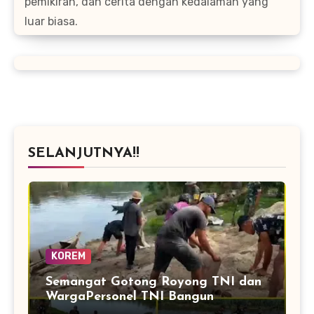
pemikiran, dan cerita dengan kedalaman yang
luar biasa.
SELANJUTNYA!!
KOREM
Semangat Gotong Royong TNI dan
WargaPersonel TNI Bangun
Jembatan Perintis Cibubukan–