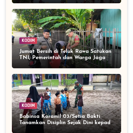
Serasah
KODIM
Jumat Bersih di Teluk Rawa Satukan
TNI, Pemerintah dan Warga Jaga
Lingkungan
KODIM
Babinsa Koramil 03/Setia Bakti
Tanamkan Disiplin Sejak Dini kepada
Siswa SDN 8 Aceh Jaya