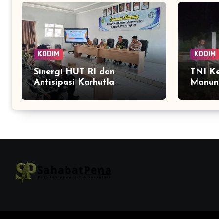
KODIM
KODIM
Sinergi HUT RI dan
TNI K
Antisipasi Karhutla
Manung
Menguat Lewat Rapat
Kubu, 
Lintas Sektor di Lokpaikat
Menga