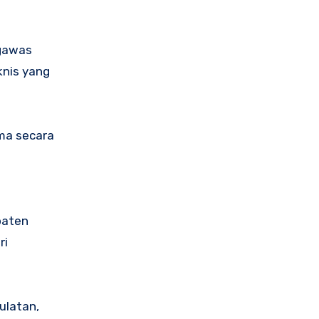
ngawas
knis yang
ama secara
paten
ri
ulatan,