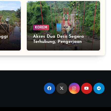
KOREM
nggi
Akses Dua Desa Segera
Terhubung, Pengerjaan
taskan
Jembatan Perintis Garuda
sa
Masuki Tahap Akhir
epat