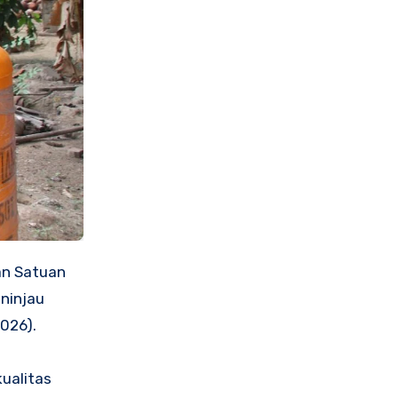
an Satuan
eninjau
026).
kualitas