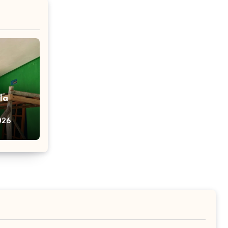
la
026
n