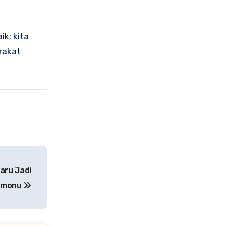
k; kita
rakat
aru Jadi
amonu