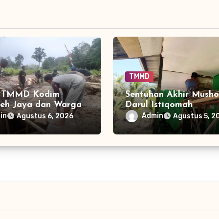
TMMD
s TMMD Kodim
Sentuhan Akhir Musho
ceh Jaya dan Warga
Darul Istiqomah
gkan Bekisting
Menguatkan Harapan
in
Admin
Agustus 6, 2026
Agustus 5, 2
n Titik 1
Warga Tamban Bangu