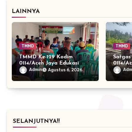
LAINNYA
TMMD
TMMD
TMMD Ke-129 Kodim
Satga
0114/Aceh Jaya Edukasi
0114/A
Warga Cegah Karhutla
Rampun
Admin
Adm
Agustus 6, 2026
Lewat Penyuluhan Hukum
Jembata
SELANJUTNYA!!