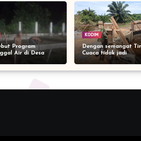
KODIM
ebut Program
Dengan semangat Ti
gal Air di Desa
Cuaca tidak jadi
Air Bersih Segera
penghalang Demi tun
lir ke Rumah Warga
Jembatan Aramco De
Paya laot untuk Perc
Akses warag