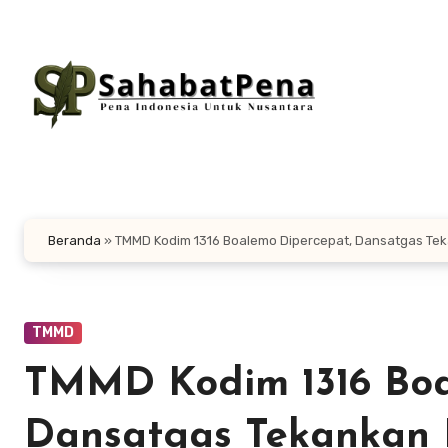
Lewati
ke
konten
Beranda
»
TMMD Kodim 1316 Boalemo Dipercepat, Dansatgas Te
TMMD
TMMD Kodim 1316 Boa
Dansatgas Tekankan 