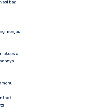
vasi bagi
ang menjadi
 akses air.
jaannya
tamonu.
anfaat
Czi