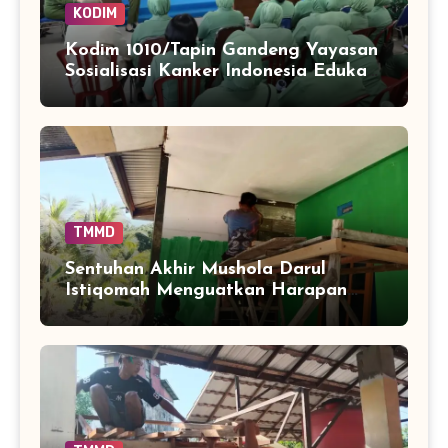
KODIM
Kodim 1010/Tapin Gandeng Yayasan
Sosialisasi Kanker Indonesia Edukasi
Personel dan Persit
TMMD
Sentuhan Akhir Mushola Darul
Istiqomah Menguatkan Harapan
Warga Tamban Bangun